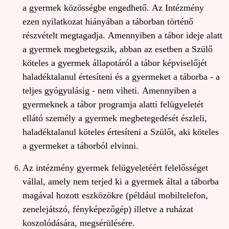
a gyermek közösségbe engedhető. Az Intézmény
ezen nyilatkozat hiányában a táborban történő
részvételt megtagadja. Amennyiben a tábor ideje alatt
a gyermek megbetegszik, abban az esetben a Szülő
köteles a gyermek állapotáról a tábor képviselőjét
haladéktalanul értesíteni és a gyermeket a táborba - a
teljes gyógyulásig - nem viheti. Amennyiben a
gyermeknek a tábor programja alatti felügyeletét
ellátó személy a gyermek megbetegedését észleli,
haladéktalanul köteles értesíteni a Szülőt, aki köteles
a gyermeket a táborból elvinni.
Az intézmény gyermek felügyeletéért felelősséget
vállal, amely nem terjed ki a gyermek által a táborba
magával hozott eszközökre (például mobiltelefon,
zenelejátszó, fényképezőgép) illetve a ruházat
koszolódására, megsérülésére.