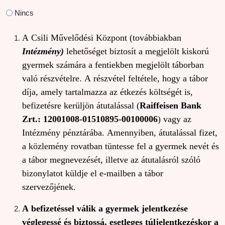
Nincs
A Csili Művelődési Központ (továbbiakban
Intézmény)
lehetőséget biztosít a megjelölt kiskorú
gyermek számára a fentiekben megjelölt táborban
való részvételre. A részvétel feltétele, hogy a tábor
díja, amely tartalmazza az étkezés költségét is,
befizetésre kerüljön átutalással (
Raiffeisen Bank
Zrt.: 12001008-01510895-00100006
) vagy az
Intézmény pénztárába. Amennyiben, átutalással fizet,
a közlemény rovatban tüntesse fel a gyermek nevét és
a tábor megnevezését, illetve az átutalásról szóló
bizonylatot küldje el e-mailben a tábor
szervezőjének.
A befizetéssel válik a gyermek jelentkezése
véglegessé és biztossá, esetleges túljelentkezéskor a