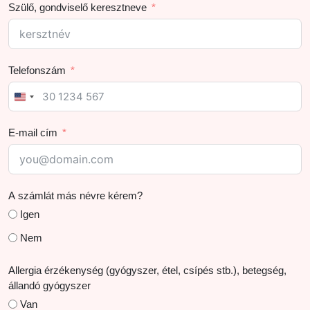
Szülő, gondviselő keresztneve
Telefonszám
U
n
i
E-mail cím
t
e
d
S
A számlát más névre kérem?
t
Igen
a
t
Nem
e
s
Allergia érzékenység (gyógyszer, étel, csípés stb.), betegség,
+
állandó gyógyszer
1
Van