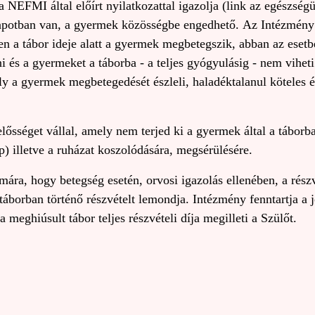
 a NEFMI által előírt nyilatkozattal igazolja (link az egészsé
apotban van, a gyermek közösségbe engedhető. Az Intézmény 
n a tábor ideje alatt a gyermek megbetegszik, abban az esetb
eni és a gyermeket a táborba - a teljes gyógyulásig - nem vih
ély a gyermek megbetegedését észleli, haladéktalanul köteles ér
lősséget vállal, amely nem terjed ki a gyermek által a tábor
) illetve a ruházat koszolódására, megsérülésére.
mára, hogy betegség esetén, orvosi igazolás ellenében, a részv
táborban történő részvételt lemondja. Intézmény fenntartja a j
meghiúsult tábor teljes részvételi díja megilleti a Szülőt.