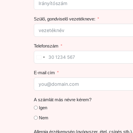
Szülő, gondviselő vezetékneve:
Telefonszám
E-mail cím
A számlát más névre kérem?
Igen
Nem
Allergia érzékenység (gyógyszer, étel, csípés stb.