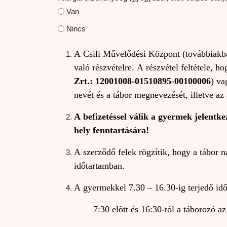
Van
Nincs
A Csili Művelődési Központ (továbbiak
való részvételre. A részvétel feltétele, ho
Zrt.: 12001008-01510895-00100006
) va
nevét és a tábor megnevezését, illetve az 
A befizetéssel válik a gyermek jelentke
hely fenntartására!
A szerződő felek rögzítik, hogy a tábor n
időtartamban.
A gyermekkel 7.30 – 16.30-ig terjedő idő
7:30 előtt és 16:30-tól a táborozó az inté