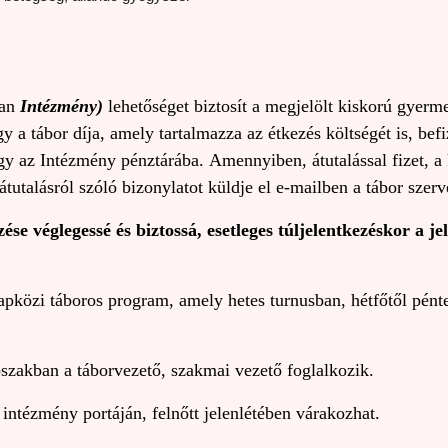
ban
Intézmény)
lehetőséget biztosít a megjelölt kiskorú gyer
gy a tábor díja, amely tartalmazza az étkezés költségét is, befi
gy az Intézmény pénztárába. Amennyiben, átutalással fizet, a
átutalásról szóló bizonylatot küldje el e-mailben a tábor szer
zése véglegessé és biztossá, esetleges túljelentkezéskor a 
apközi táboros program, amely hetes turnusban, hétfőtől pénte
szakban a táborvezető, szakmai vezető foglalkozik.
zmény portáján, felnőtt jelenlétében várakozhat.