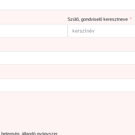
Szülő, gondviselő keresztneve
), betegség, állandó gyógyszer