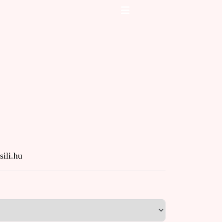
Open
Button
sili.hu