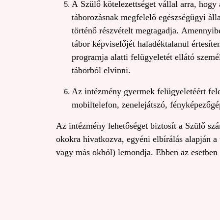
A Szülő kötelezettséget vállal arra, hogy
táborozásnak megfelelő egészségügyi áll
történő részvételt megtagadja. Amennyibe
tábor képviselőjét haladéktalanul értesít
programja alatti felügyeletét ellátó szem
táborból elvinni.
Az intézmény gyermek felügyeletéért fele
mobiltelefon, zenelejátszó, fényképezőgép
Az intézmény lehetőséget biztosít a Szülő szá
okokra hivatkozva, egyéni elbírálás alapján a 
vagy más okból) lemondja. Ebben az esetben a 